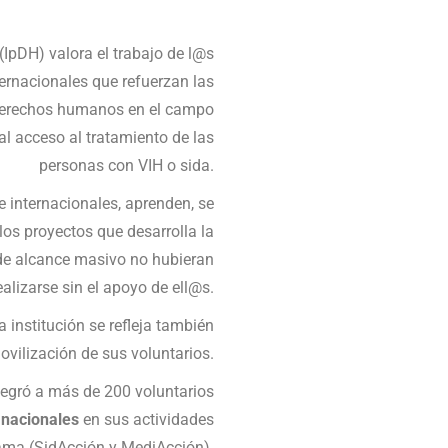
(IpDH) valora el trabajo de l@s
ernacionales que refuerzan las
, derechos humanos en el campo
 al acceso al tratamiento de las
personas con VIH o sida.
e internacionales, aprenden, se
los proyectos que desarrolla la
 de alcance masivo no hubieran
alizarse sin el apoyo de ell@s.
 institución se refleja también
ovilización de sus voluntarios.
ntegró a más de 200 voluntarios
 nacionales
en sus actividades
ama (SidAcción y MediAcción).