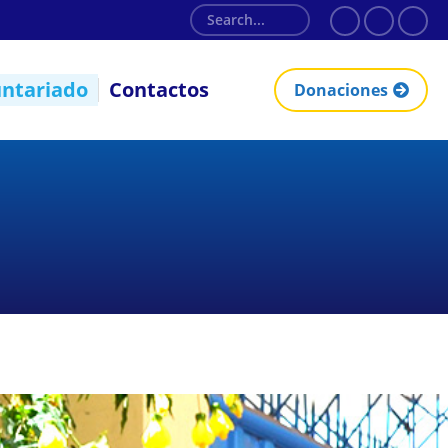
untariado
Contactos
Donaciones